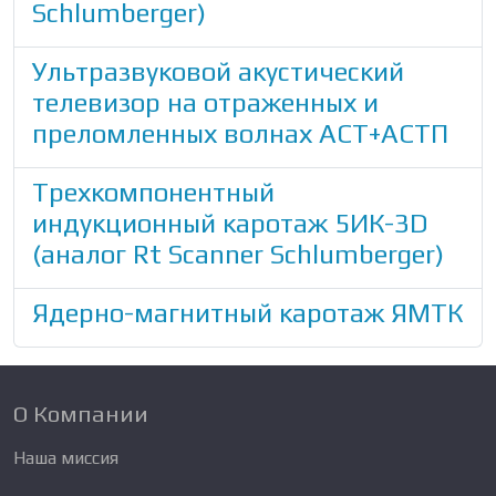
Schlumberger)
Ультразвуковой акустический
телевизор на отраженных и
преломленных волнах АСТ+АСТП
Трехкомпонентный
индукционный каротаж 5ИК-3D
(аналог Rt Scanner Schlumberger)
Ядерно-магнитный каротаж ЯМТК
О Компании
Наша миссия